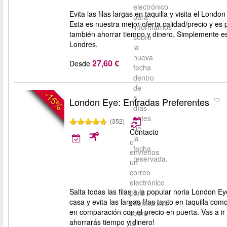
electrónico
Evita las filas largas en taquilla y visita el Lo
para
Esta es nuestra mejor oferta calidad/precio y es
informarnos
también ahorrar tiempo y dinero. Simplemente esc
sobre
Londres.
la
nueva
27,60 €
Desde
fecha
dentro
de
-15%
5
London Eye: Entradas Preferentes
días
antes
(352)
de
Contacto
la
o
fecha
envíenos
reservada.
un
correo
electrónico
Salta todas las filas a la popular noria London
para
casa y evita las largas filas tanto en taquilla
informarnos
en comparación con el precio en puerta. Vas a i
sobre
ahorrarás tiempo y dinero!
la