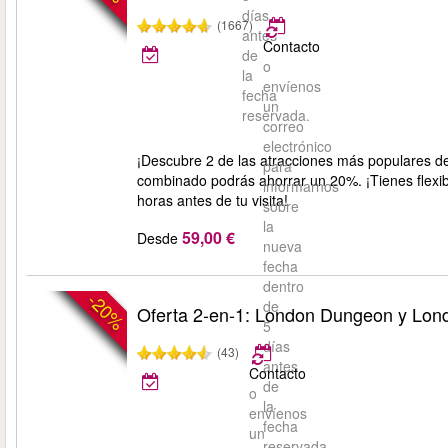
días
(1667)
antes
Contacto
de
o
la
envíenos
fecha
un
reservada.
correo
electrónico
¡Descubre 2 de las atracciones más populares 
para
combinado podrás ahorrar un 20%. ¡Tienes flexib
informarnos
horas antes de tu visita!
sobre
la
59,00 €
Desde
nueva
fecha
dentro
-20%
de
Oferta 2-en-1: London Dungeon y Lon
5
días
(43)
antes
Contacto
de
o
la
envíenos
fecha
un
reservada.