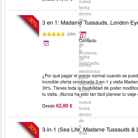
nueva
fecha
dentro
-30%
de
3 en 1: Madame Tussauds, London Ey
5
días
(290)
antes
Contacto
de
o
la
envíenos
fecha
un
reservada.
correo
electrónico
¿Por qué pagar el precio normal cuando se pue
para
increíble oferta combinada 3-en-1 y visita Ma
informarnos
30%. Tienes toda la flexibilidad de poder modific
sobre
tu visita. ¡Nunca ha sido tan fácil planear tu viaje
la
nueva
62,80 €
Desde
fecha
dentro
de
-30%
5
3-in-1 (Sea Life, Madame Tussauds &
días