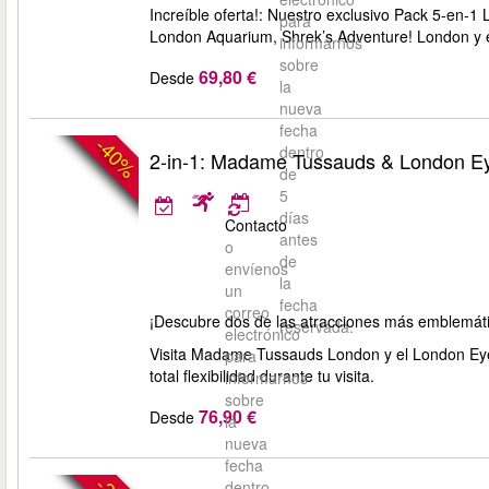
Increíble oferta!: Nuestro exclusivo Pack 5-en
para
London Aquarium, Shrek’s Adventure! London y
informarnos
sobre
69,80 €
Desde
la
nueva
fecha
-40%
dentro
2-in-1: Madame Tussauds & London Ey
de
5
días
Contacto
antes
o
de
envíenos
la
un
fecha
correo
¡Descubre dos de las atracciones más emblemáti
reservada.
electrónico
Visita Madame Tussauds London y el London Eye 
para
total flexibilidad durante tu visita.
informarnos
sobre
76,90 €
Desde
la
nueva
fecha
dentro