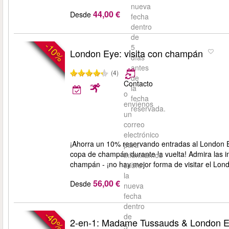
nueva
44,00 €
Desde
fecha
dentro
de
-10%
5
London Eye: visita con champán
días
antes
(4)
de
Contacto
la
o
fecha
envíenos
reservada.
un
correo
electrónico
¡Ahorra un 10% reservando entradas al London Ey
para
copa de champán durante la vuelta! Admira las i
informarnos
champán - ¡no hay mejor forma de visitar el Lon
sobre
la
56,00 €
Desde
nueva
fecha
dentro
-40%
de
2-en-1: Madame Tussauds & London 
5