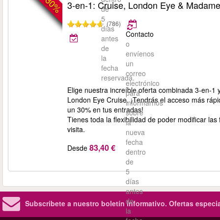
-30%
3-en-1: Cruise, London Eye & Madam
de
5
(786)
días
Contacto
antes
o
de
envíenos
la
un
fecha
correo
reservada.
electrónico
Elige nuestra increíble oferta combinada 3-en-
para
London Eye Cruise. ¡Tendrás el acceso más rápi
informarnos
un 30% en tus entradas!
sobre
Tienes toda la flexibilidad de poder modificar la
la
visita.
nueva
fecha
83,40 €
Desde
dentro
de
5
días
antes
de
Subscribete a nuestro boletín informativo.
Ofertas especi
la