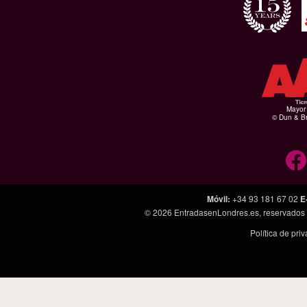
Mayor 
© Dun & Br
Móvil
:
+34 93 181 67 02
E
© 2026
EntradasenLondres.es
, reservados
Política de pri