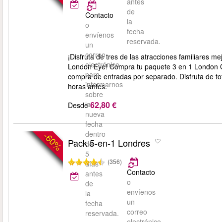
antes
de
Contacto
la
o
fecha
envíenos
reservada.
un
correo
¡Disfruta de tres de las atracciones familiare
electrónico
London Eye! Compra tu paquete 3 en 1 London 
para
compra de entradas por separado. Disfruta de total
informarnos
horas antes.
sobre
62,80 €
la
Desde
nueva
fecha
dentro
-60%
Pack 5-en-1 Londres
de
5
(356)
días
Contacto
antes
o
de
envíenos
la
un
fecha
correo
reservada.
electrónico