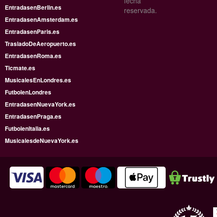
fecha
EntradasenBerlin.es
reservada.
EntradasenAmsterdam.es
EntradasenParis.es
TrasladoDeAeropuerto.es
EntradasenRoma.es
Ticmate.es
MusicalesEnLondres.es
FutbolenLondres
EntradasenNuevaYork.es
EntradasenPraga.es
FutbolenItalia.es
MusicalesdeNuevaYork.es