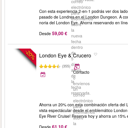
correo
electrónico
Con esta experiencia 2-en-1 podrás ver dos lado
para
pasado de Londres en el London Dungeon. A conti
informarnos
noria del London Eye. Ahorra reservando en líne
sobre
la
59,00 €
Desde
nueva
fecha
dentro
-20%
de
London Eye & Crucero
5
días
(355)
antes
Contacto
de
o
la
envíenos
fecha
un
reservada.
correo
electrónico
Ahorra un 20% con esta combinación oferta del L
para
vista espectácular desde el emblemático London 
informarnos
Eye River Cruise! Reserva hoy y ahorra un 15% e
sobre
la
61,10 €
Desde