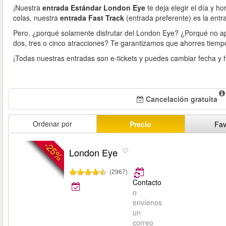
¡Nuestra
entrada Estándar London Eye
te deja elegir el día y ho
colas, nuestra
entrada Fast Track
(entrada preferente) es la entra
Pero, ¿porqué solamente disfrutar del London Eye? ¿Porqué no ap
dos, tres o cinco atracciones? Te garantizamos que ahorres tiemp
¡Todas nuestras entradas son e-tickets y puedes cambiar fecha y 
Cancelación gratuita
Ordenar por
Precio
Fav
-25%
London Eye
(2967)
Contacto
o
envíenos
un
correo