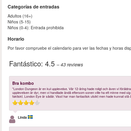
Categorías de entradas
Adultos (16+)
Niños (5-15)
Niños (0-4): Entrada prohibida
Horario
Por favor compruebe el calendario para ver las fechas y horas dis
Fantástico:
4.5
– 43
reviews
Bra kombo
"London Dungeon är en kul upplevelse. Vår 12-åring hade roligt och även vi föräldrar 
upplevelsen är dyr, men vi handlade ändå eftersom sonen ville ha ett minne med sig he
faktiskt. London Eye är sådär. Visst har man fantastisk utsikt men hade kunnat stå ö
Linda