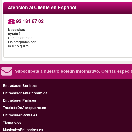
Atención al Cliente en Español
93 181 67 02
Necesitas
ayuda?
Contestaremos
tus preguntas con
mucho gusto.
Subscribete a nuestro boletín informativo.
Ofertas especi
EntradasenBerlin.es
EntradasenAmsterdam.es
EntradasenParis.es
TrasladoDeAeropuerto.es
EntradasenRoma.es
Ticmate.es
MusicalesEnLondres.es