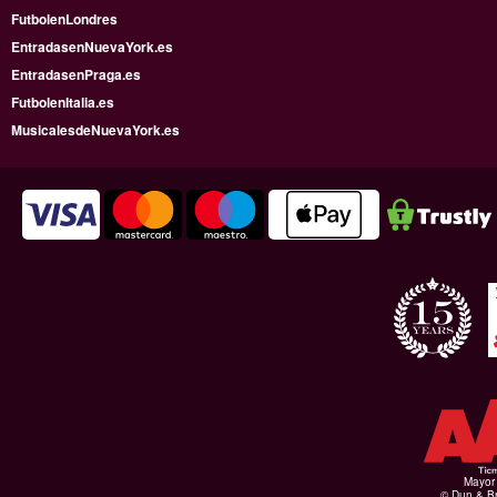
FutbolenLondres
EntradasenNuevaYork.es
EntradasenPraga.es
FutbolenItalia.es
MusicalesdeNuevaYork.es
Mayor 
© Dun & Br