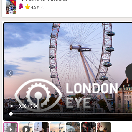
-60%
4.5
(356)