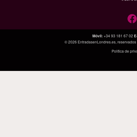
Móvil
:
+34 93 181 67 02
E
© 2026
EntradasenLondres.es
, reservados
Política de pri