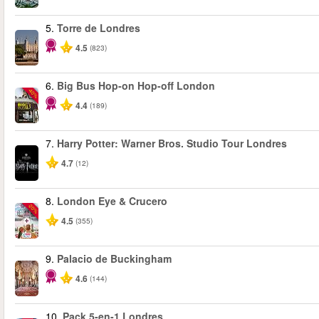
5.
Torre de Londres
4.5
(823)
6.
Big Bus Hop-on Hop-off London
-40%
4.4
(189)
7.
Harry Potter: Warner Bros. Studio Tour Londres
4.7
(12)
8.
London Eye & Crucero
-20%
4.5
(355)
9.
Palacio de Buckingham
4.6
(144)
10.
Pack 5-en-1 Londres