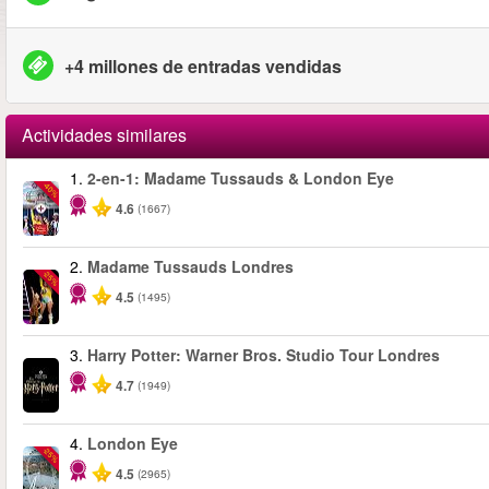
+4 millones de entradas vendidas
Actividades similares
1.
2-en-1: Madame Tussauds & London Eye
-40%
4.6
(1667)
2.
Madame Tussauds Londres
-25%
4.5
(1495)
3.
Harry Potter: Warner Bros. Studio Tour Londres
4.7
(1949)
4.
London Eye
-25%
4.5
(2965)