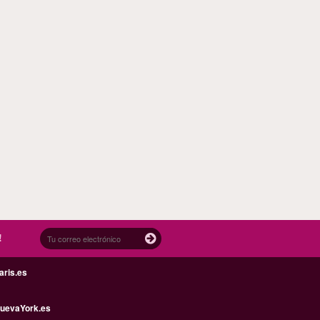
!
aris.es
uevaYork.es