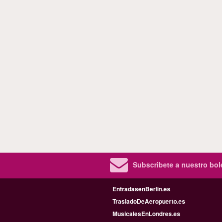
Subscribete a nuestro bole
EntradasenBerlin.es
TrasladoDeAeropuerto.es
MusicalesEnLondres.es