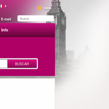
Cesta
E-mail
Info
Ha guardado este
producto en su lista