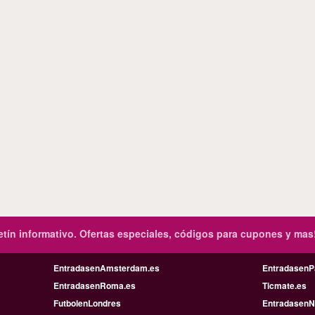
tín informativo.
Ofertas especiales, códigos para cupones y mas
EntradasenAmsterdam.es
EntradasenP
EntradasenRoma.es
Ticmate.es
FutbolenLondres
EntradasenN