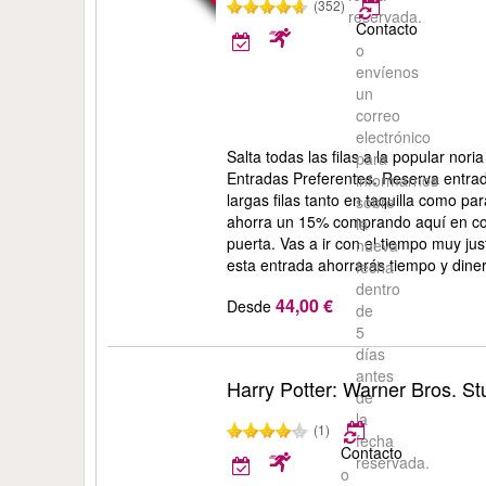
(352)
reservada.
Contacto
o
envíenos
un
correo
electrónico
Salta todas las filas a la popular no
para
Entradas Preferentes. Reserva entrad
informarnos
largas filas tanto en taquilla como p
sobre
ahorra un 15% comprando aquí en co
la
puerta. Vas a ir con el tiempo muy j
nueva
esta entrada ahorrarás tiempo y dine
fecha
dentro
44,00 €
Desde
de
5
días
antes
Harry Potter: Warner Bros. St
de
la
(1)
fecha
Contacto
reservada.
o