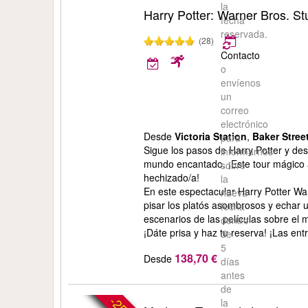
la
Harry Potter: Warner Bros. St
fecha
reservada.
(28)
Contacto
o
envíenos
un
correo
electrónico
Desde
Victoria Station
,
Baker Stree
para
Sigue los pasos de Harry Potter y des
informarnos
mundo encantado. ¡Este tour mágico a
sobre
hechizado/a!
la
En este espectacular Harry Potter War
nueva
pisar los platós asombrosos y echar u
fecha
escenarios de las películas sobre el
dentro
¡Dáte prisa y haz tu reserva! ¡Las en
de
5
138,70 €
Desde
días
antes
de
la