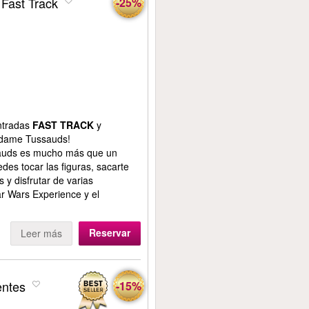
Fast Track
-25%
entradas
FAST TRACK
y
adame Tussauds!
uds es mucho más que un
des tocar las figuras, sacarte
 y disfrutar de varias
ar Wars Experience y el
Reservar
Leer más
entes
-15%