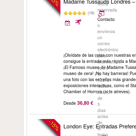
-25%
Madame Tussauds Londres – 
fecha
reservada.
(19)
Contacto
o
envíenos
un
correo
electrónico
¡Olvídate de las colas con nuestras 
para
consigue la entrada más rápida a M
informarnos
¡El Famoso museo de Madame Tussa
sobre
museo de cera! ¡No hay barreras! Pue
la
una foto con las estrellas más grandes
nueva
exposiciones interactivas, como el St
fecha
Chamber of Horrors (si te atreves).
dentro
de
36,80 €
Desde
5
días
antes
-15%
de
London Eye: Entradas Prefer
la
fecha