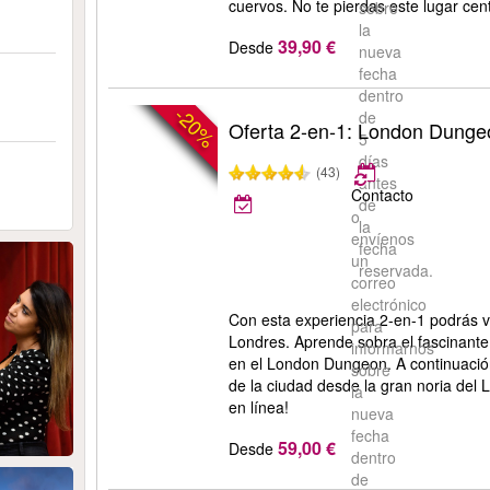
cuervos. No te pierdas este lugar cent
sobre
la
39,90 €
Desde
nueva
fecha
dentro
-20%
de
Oferta 2-en-1: London Dunge
5
días
(43)
antes
Contacto
de
o
la
envíenos
fecha
un
reservada.
correo
electrónico
Con esta experiencia 2-en-1 podrás v
para
Londres. Aprende sobra el fascinant
informarnos
en el London Dungeon. A continuación
sobre
de la ciudad desde la gran noria del
la
en línea!
nueva
fecha
59,00 €
Desde
dentro
de