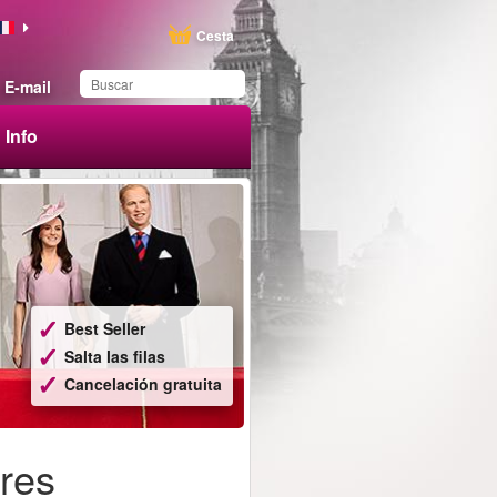
Cesta
E-mail
Info
Ha guardado este
producto en su lista
Best Seller
Salta las filas
Cancelación gratuita
dres