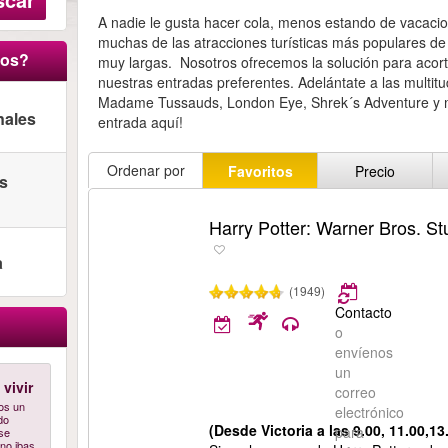
A nadie le gusta hacer cola, menos estando de vacacio
muchas de las atracciones turísticas más populares d
ros?
muy largas. Nosotros ofrecemos la solución para acort
nuestras entradas preferentes. Adelántate a las multi
Madame Tussauds, London Eye, Shrek´s Adventure y m
nales
entrada aquí!
Ordenar por
Favoritos
Precio
as
Harry Potter: Warner Bros. St
a
(1949)
Contacto
o
envíenos
un
vivir
correo
os un
electrónico
do
(Desde Victoria a las 9.00, 11.00,13
para
 se
no ibas