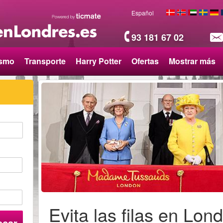
Español
93 181 67 02
ismo
Transporte
Harry Potter
Ofertas
Mostrar más
Evita las filas en Lon
scar