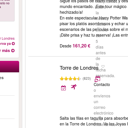
Sigue los pasos de Harry Potter y des
informarnos
esto no
mundo encantado. ¡Este tour mágico a
sobre
a
hechizado/a!
la
En este espectacular Harry Potter War
nueva
pisar los platós asombrosos y echar u
fecha
escenarios de las películas sobre el
dentro
¡Dáte prisa y haz tu reserva! ¡Las en
de
ur Londres
5
rva ya
161,20 €
Desde
días
r más
antes
de
la
Torre de Londres
fecha
reservada.
es
(823)
Contacto
o
envíenos
un
correo
electrónico
Salta las filas en taquilla para absor
para
en la Torre de Londres. Ve las Joyas 
informarnos