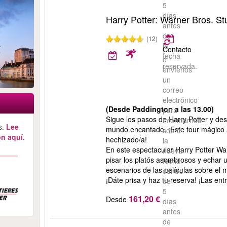
5
días
Harry Potter: Warner Bros. St
antes
de
(12)
la
Contacto
fecha
o
reservada.
envíenos
un
correo
electrónico
(Desde Paddington a las 13.00)
para
Sigue los pasos de Harry Potter y des
informarnos
s.
Lee
mundo encantado. ¡Este tour mágico a
sobre
n aquí.
hechizado/a!
la
En este espectacular Harry Potter War
nueva
pisar los platós asombrosos y echar u
fecha
escenarios de las películas sobre el
dentro
¡Dáte prisa y haz tu reserva! ¡Las en
de
5
161,20 €
Desde
días
antes
de