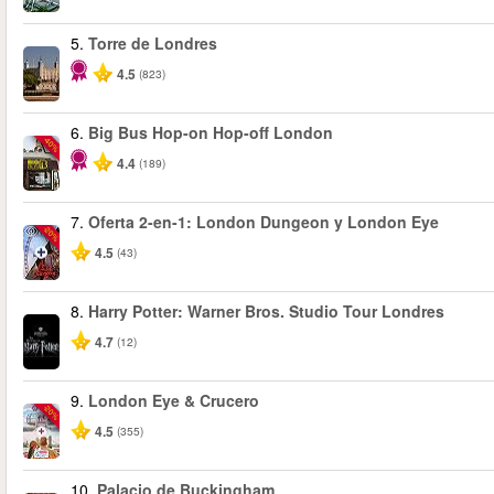
5.
Torre de Londres
4.5
(823)
6.
Big Bus Hop-on Hop-off London
-40%
4.4
(189)
7.
Oferta 2-en-1: London Dungeon y London Eye
-20%
4.5
(43)
8.
Harry Potter: Warner Bros. Studio Tour Londres
4.7
(12)
9.
London Eye & Crucero
-20%
4.5
(355)
10.
Palacio de Buckingham