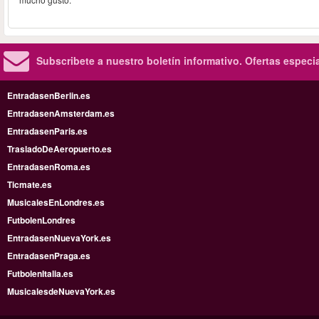
Subscribete a nuestro boletín informativo.
Ofertas especi
EntradasenBerlin.es
EntradasenAmsterdam.es
EntradasenParis.es
TrasladoDeAeropuerto.es
EntradasenRoma.es
Ticmate.es
MusicalesEnLondres.es
FutbolenLondres
EntradasenNuevaYork.es
EntradasenPraga.es
FutbolenItalia.es
MusicalesdeNuevaYork.es