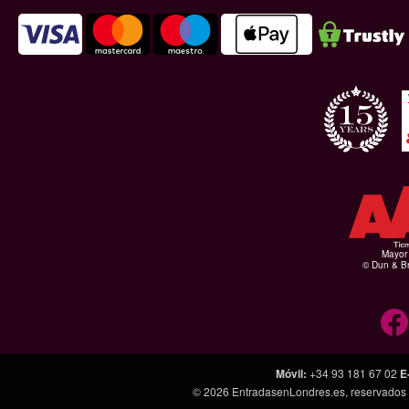
Mayor 
© Dun & Br
Móvil
:
+34 93 181 67 02
E
© 2026
EntradasenLondres.es
, reservados