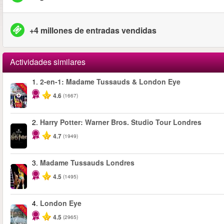
+4 millones de entradas vendidas
Actividades similares
1.
2-en-1: Madame Tussauds & London Eye
-40%
4.6
(1667)
2.
Harry Potter: Warner Bros. Studio Tour Londres
4.7
(1949)
3.
Madame Tussauds Londres
-25%
4.5
(1495)
4.
London Eye
-25%
4.5
(2965)