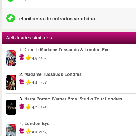
+4 millones de entradas vendidas
Actividades similares
1.
2-en-1: Madame Tussauds & London Eye
-40%
4.6
(1667)
2.
Madame Tussauds Londres
-25%
4.5
(1496)
3.
Harry Potter: Warner Bros. Studio Tour Londres
4.7
(1949)
4.
London Eye
-25%
4.5
(2967)