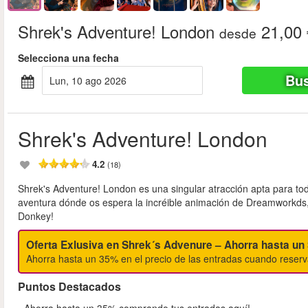
Shrek's Adventure! London
21,00 
desde
Selecciona una fecha
Bus
lun, 10 ago 2026
Shrek's Adventure! London
4.2
(18)
Shrek's Adventure! London es una singular atracción apta para toda
aventura dónde os espera la incréible animación de Dreamworkds,
Donkey!
Oferta Exlusiva en Shrek´s Advenure – Ahorra hasta u
Ahorra hasta un 35% en el precio de las entradas cuando reserv
Puntos Destacados