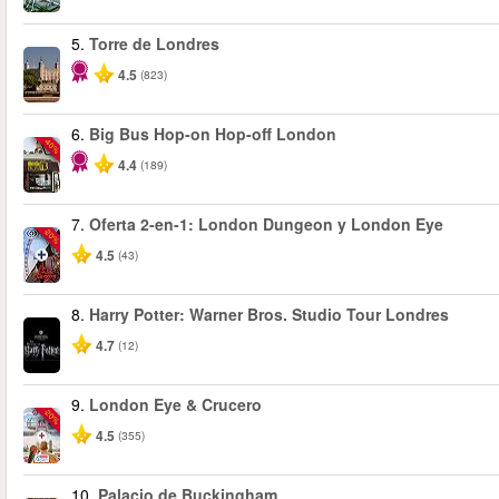
5.
Torre de Londres
4.5
(823)
6.
Big Bus Hop-on Hop-off London
-40%
4.4
(189)
7.
Oferta 2-en-1: London Dungeon y London Eye
-20%
4.5
(43)
8.
Harry Potter: Warner Bros. Studio Tour Londres
4.7
(12)
9.
London Eye & Crucero
-20%
4.5
(355)
10.
Palacio de Buckingham