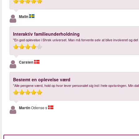
Malin
Interaktiv familieunderholdning
"En god oplevelse i Shrek universet. Man må forvente selv at blive involveret og det
Carsten
Bestemt en oplevelse værd
"Alle pengene værd, hold op hvor lever personalet sig ind i hele opvisningen. Min datt
Martin
Odense s