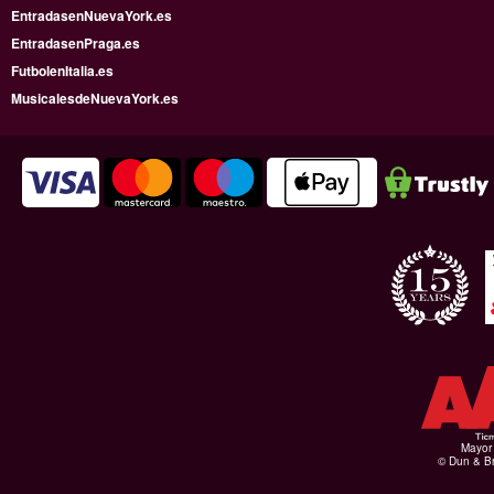
EntradasenNuevaYork.es
EntradasenPraga.es
FutbolenItalia.es
MusicalesdeNuevaYork.es
Mayor 
© Dun & Br