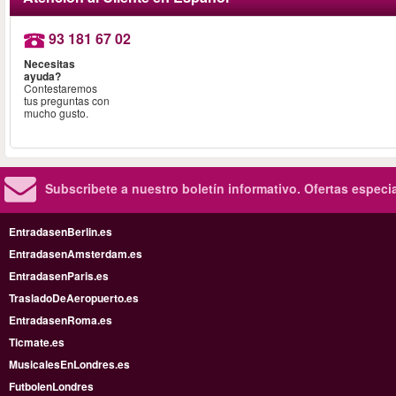
93 181 67 02
Necesitas
ayuda?
Contestaremos
tus preguntas con
mucho gusto.
Subscribete a nuestro boletín informativo.
Ofertas especi
EntradasenBerlin.es
EntradasenAmsterdam.es
EntradasenParis.es
TrasladoDeAeropuerto.es
EntradasenRoma.es
Ticmate.es
MusicalesEnLondres.es
FutbolenLondres