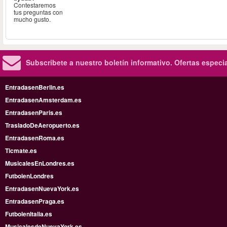
Contestaremos
tus preguntas con
mucho gusto.
Subscribete a nuestro boletín informativo.
Ofertas especi
EntradasenBerlin.es
EntradasenAmsterdam.es
EntradasenParis.es
TrasladoDeAeropuerto.es
EntradasenRoma.es
Ticmate.es
MusicalesEnLondres.es
FutbolenLondres
EntradasenNuevaYork.es
EntradasenPraga.es
FutbolenItalia.es
MusicalesdeNuevaYork.es