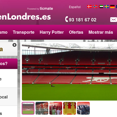
Español
93 181 67 02
ismo
Transporte
Harry Potter
Ofertas
Mostrar más
a
ros?
e
ocal
as