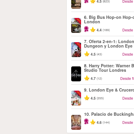
4.5
Desde
(823)
6.
Big Bus Hop-on Hop-o
-40%
London
4.4
Desde
(189)
7.
Oferta 2-en-1: Londo
-20%
Dungeon y London Eye
4.5
Desde
(43)
8.
Harry Potter: Warner B
Studio Tour Londres
4.7
Desde
1
(12)
9.
London Eye & Crucer
-20%
4.5
Desde
(355)
10.
Palacio de Bucking
4.6
Desde
(144)