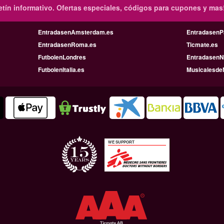
tín informativo.
Ofertas especiales, códigos para cupones y mas
EntradasenAmsterdam.es
EntradasenP
EntradasenRoma.es
Ticmate.es
FutbolenLondres
EntradasenN
FutbolenItalia.es
Musicalesde
WE SUPPORT