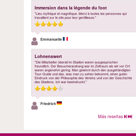
Immersion dans la légende du foot
"Lieu mythique et magnifique. Merci à toutes les personnes qui
travaillent sur le site pour leur gentillesse."
Emmanuelle
Lohnenswert
"Die Mitarbeiter überall im Stadion waren ausgesprochen
freundlich. Der Besucherandrang war im Zeitraum als wir vor Ort
waren angenehm gering. Man gewinnt durch den ausgehändigten
Tour-Guide und das, was man zu sehen bekommt, einen guten
Eindruck von der Philosophie des Vereins und von der Geschichte
des Stadions. Ich war beeindruckt."
Friedrich
Más reseñas