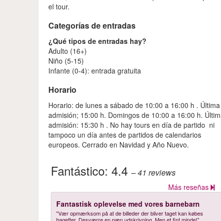
el tour.
Categorías de entradas
¿Qué tipos de entradas hay?
Adulto (16+)
Niño (5-15)
Infante (0-4): entrada gratuita
Horario
Horario: de lunes a sábado de 10:00 a 16:00 h . Última
admisión; 15:00 h. Domingos de 10:00 a 16:00 h. Últi
admisión: 15:30 h . No hay tours en día de partido ni
tampoco un día antes de partidos de calendarios
europeos. Cerrado en Navidad y Año Nuevo.
Fantástico:
4.4
– 41
reviews
Más reseñas
Fantastisk oplevelse med vores barnebarn
"Vær opmærksom på at de billeder der bliver taget kan købes
bagefter. Desværre en pæn udskrivning. Men et fint minde!"