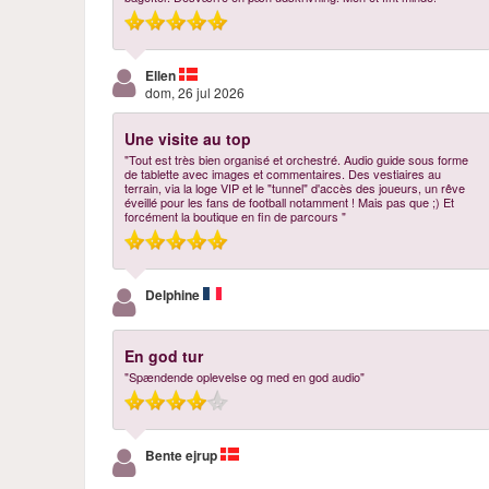
Ellen
dom, 26 jul 2026
Une visite au top
"Tout est très bien organisé et orchestré. Audio guide sous forme
de tablette avec images et commentaires. Des vestiaires au
terrain, via la loge VIP et le "tunnel" d'accès des joueurs, un rêve
éveillé pour les fans de football notamment ! Mais pas que ;) Et
forcément la boutique en fin de parcours "
Delphine
En god tur
"Spændende oplevelse og med en god audio"
Bente ejrup