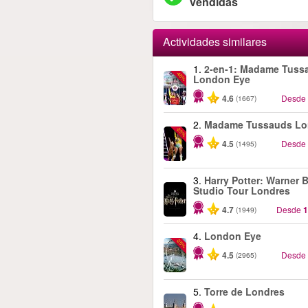
vendidas
Actividades similares
1.
2-en-1: Madame Tuss
-40%
London Eye
4.6
Desde
(1667)
2.
Madame Tussauds Lo
-25%
4.5
Desde
(1495)
3.
Harry Potter: Warner B
Studio Tour Londres
4.7
Desde
1
(1949)
4.
London Eye
-25%
4.5
Desde
(2965)
5.
Torre de Londres