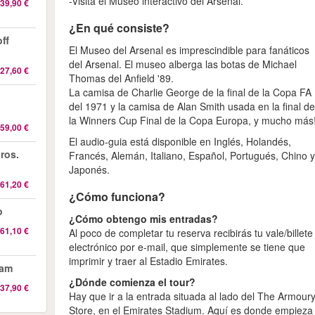
-Visita el Museo interactivo del Arsenal.
39,90 €
¿En qué consiste?
ff
El Museo del Arsenal es imprescindible para fanáticos
del Arsenal. El museo alberga las botas de Michael
27,60 €
Thomas del Anfield '89.
La camisa de Charlie George de la final de la Copa FA
n
del 1971 y la camisa de Alan Smith usada en la final d
la Winners Cup Final de la Copa Europa, y mucho más
59,00 €
El audio-guia está disponible en Inglés, Holandés,
ros.
Francés, Alemán, Italiano, Español, Portugués, Chino 
Japonés.
61,20 €
¿Cómo funciona?
o
¿Cómo obtengo mis entradas?
61,10 €
Al poco de completar tu reserva recibirás tu vale/billete
electrónico por e-mail, que simplemente se tiene que
imprimir y traer al Estadio Emirates.
ham
¿Dónde comienza el tour?
37,90 €
Hay que ir a la entrada situada al lado del The Armour
Store, en el Emirates Stadium. Aquí es donde empieza