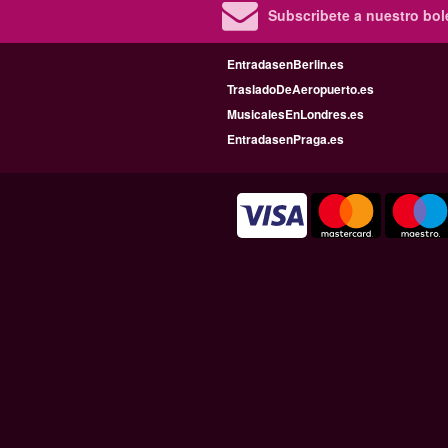
Subscribete a nuestro bole
EntradasenBerlin.es
TrasladoDeAeropuerto.es
MusicalesEnLondres.es
EntradasenPraga.es