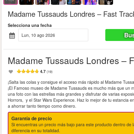
Madame Tussauds Londres – Fast Trac
Selecciona una fecha
Bus
lun, 10 ago 2026
Madame Tussauds Londres – Fa
4.7
(19)
¡Salta las colas y consigue el acceso más rápido al Madame Tuss
¡El Famoso museo de Madame Tussauds es mucho más que un museo
una foto con las estrellas más grandes y disfrutar de varias exposi
Horrors, y el Star Wars Experience. Haz lo mejor de tu estancia 
a ahorrar tanto tiempo como dinero.
Garantía de precio
Si encuentras un precio más bajo para este producto dentro de la
diferencia en su totalidad.