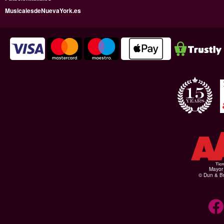
MusicalesdeNuevaYork.es
Mayor 
© Dun & Br