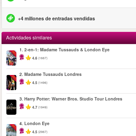
+4 millones de entradas vendidas
Actividades similares
1.
2-en-1: Madame Tussauds & London Eye
-40%
4.6
(1667)
2.
Madame Tussauds Londres
-25%
4.5
(1496)
3.
Harry Potter: Warner Bros. Studio Tour Londres
4.7
(1949)
4.
London Eye
-25%
4.5
(2967)