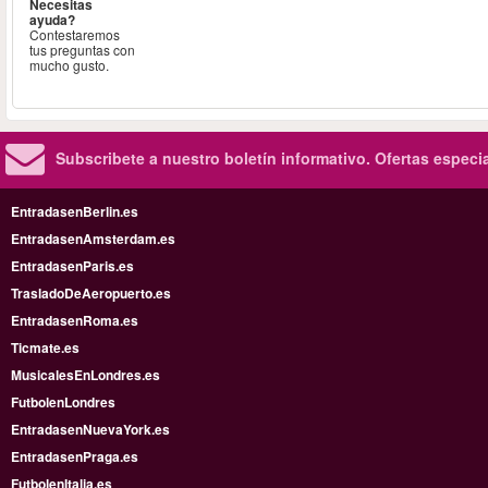
Necesitas
ayuda?
Contestaremos
tus preguntas con
mucho gusto.
Subscribete a nuestro boletín informativo.
Ofertas especi
EntradasenBerlin.es
EntradasenAmsterdam.es
EntradasenParis.es
TrasladoDeAeropuerto.es
EntradasenRoma.es
Ticmate.es
MusicalesEnLondres.es
FutbolenLondres
EntradasenNuevaYork.es
EntradasenPraga.es
FutbolenItalia.es