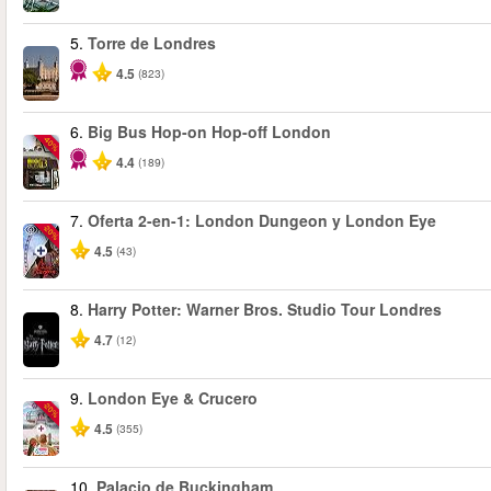
5.
Torre de Londres
4.5
(823)
6.
Big Bus Hop-on Hop-off London
-40%
4.4
(189)
7.
Oferta 2-en-1: London Dungeon y London Eye
-20%
4.5
(43)
8.
Harry Potter: Warner Bros. Studio Tour Londres
4.7
(12)
9.
London Eye & Crucero
-20%
4.5
(355)
10.
Palacio de Buckingham