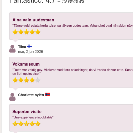
– 19
reviews
Aina vain uudestaan
"Tänne voisi palata kerta toisensa jälkeen uudestaan. Vahanuket ovat niin aidon näköi
Tiina
mar, 2 jun 2026
Voksmuseum
"Dette var veldig gøy. Vi skvatt ved flere anledninger, da vi trodde de var ekte. Sø
en flott opplevelse."
Charlotte nylén
Superbe visite
"Une expérience inoubliable"