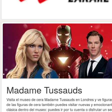
Salta las filas
Cancelación gratuita
Cancelación gratuita
Garantía de precio más bajo
Garantía de precio más bajo
Salta las filas
Madame Tussauds
Visita el museo de cera Madame Tussauds en Londres y ve figura
de las figuras de cera también puedes visitar nuevas y emocionante
clásica dentro del museo: puedes ir por tu cuenta o disfrutar un 