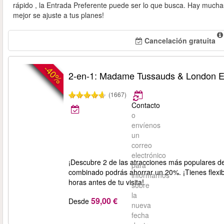
rápido , la Entrada Preferente puede ser lo que busca. Hay mucha
mejor se ajuste a tus planes!
Cancelación gratuita
-40%
2-en-1: Madame Tussauds & London 
(1667)
Contacto
o
envíenos
un
correo
electrónico
¡Descubre 2 de las atracciones más populares 
para
combinado podrás ahorrar un 20%. ¡Tienes flexib
informarnos
horas antes de tu visita!
sobre
la
59,00 €
Desde
nueva
fecha