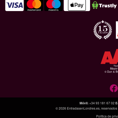
Mayor 
© Dun & Br
Móvil
:
+34 93 181 67 02
E
© 2026
EntradasenLondres.es
, reservados
Política de pri