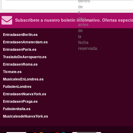
dentro
de
5
días
Subscribete a nuestro boletín informativo.
Ofertas especi
antes
de
EntradasenBerlin.es
la
EntradasenAmsterdam.es
fecha
reservada.
EntradasenParis.es
TrasladoDeAeropuerto.es
EntradasenRoma.es
Ticmate.es
MusicalesEnLondres.es
FutbolenLondres
EntradasenNuevaYork.es
EntradasenPraga.es
FutbolenItalia.es
MusicalesdeNuevaYork.es