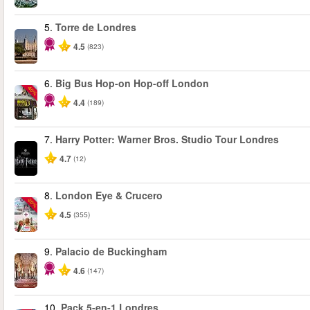
5.
Torre de Londres
4.5
(823)
6.
Big Bus Hop-on Hop-off London
-40%
4.4
(189)
7.
Harry Potter: Warner Bros. Studio Tour Londres
4.7
(12)
8.
London Eye & Crucero
-20%
4.5
(355)
9.
Palacio de Buckingham
4.6
(147)
10.
Pack 5-en-1 Londres