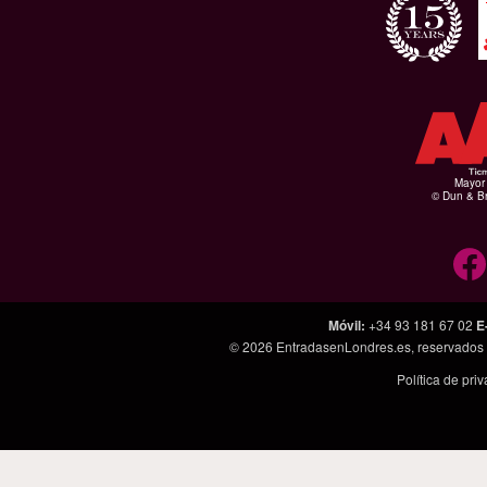
Mayor 
© Dun & Br
Móvil
:
+34 93 181 67 02
E
© 2026
EntradasenLondres.es
, reservados
Política de pri