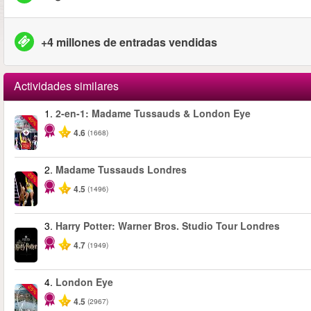
+4 millones de entradas vendidas
Actividades similares
1.
2-en-1: Madame Tussauds & London Eye
-40%
4.6
(1668)
2.
Madame Tussauds Londres
-25%
4.5
(1496)
3.
Harry Potter: Warner Bros. Studio Tour Londres
4.7
(1949)
4.
London Eye
-25%
4.5
(2967)