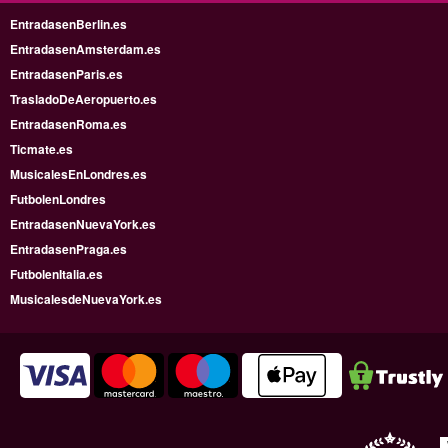
EntradasenBerlin.es
EntradasenAmsterdam.es
EntradasenParis.es
TrasladoDeAeropuerto.es
EntradasenRoma.es
Ticmate.es
MusicalesEnLondres.es
FutbolenLondres
EntradasenNuevaYork.es
EntradasenPraga.es
FutbolenItalia.es
MusicalesdeNuevaYork.es