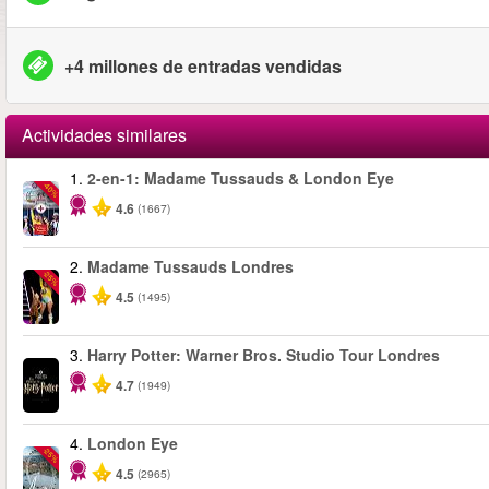
+4 millones de entradas vendidas
Actividades similares
1.
2-en-1: Madame Tussauds & London Eye
-40%
4.6
(1667)
2.
Madame Tussauds Londres
-25%
4.5
(1495)
3.
Harry Potter: Warner Bros. Studio Tour Londres
4.7
(1949)
4.
London Eye
-25%
4.5
(2965)