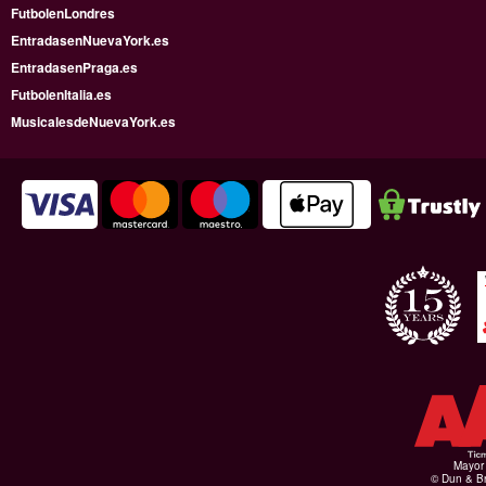
FutbolenLondres
EntradasenNuevaYork.es
EntradasenPraga.es
FutbolenItalia.es
MusicalesdeNuevaYork.es
Mayor 
© Dun & Br