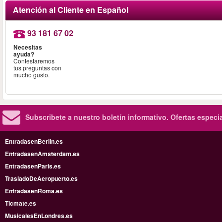
Atención al Cliente en Español
93 181 67 02
Necesitas
ayuda?
Contestaremos
tus preguntas con
mucho gusto.
Subscribete a nuestro boletín informativo.
Ofertas especi
EntradasenBerlin.es
EntradasenAmsterdam.es
EntradasenParis.es
TrasladoDeAeropuerto.es
EntradasenRoma.es
Ticmate.es
MusicalesEnLondres.es