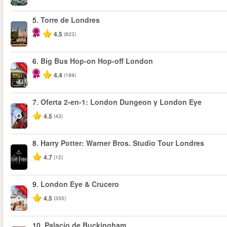
5.
Torre de Londres
4.5
(823)
6.
Big Bus Hop-on Hop-off London
-40%
4.4
(189)
7.
Oferta 2-en-1: London Dungeon y London Eye
-20%
4.5
(43)
8.
Harry Potter: Warner Bros. Studio Tour Londres
4.7
(12)
9.
London Eye & Crucero
-20%
4.5
(355)
10.
Palacio de Buckingham