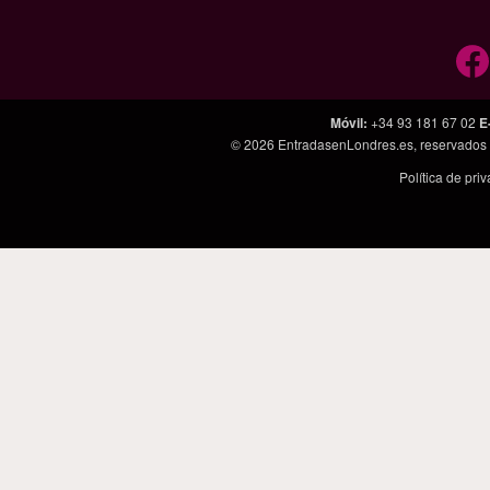
Móvil
:
+34 93 181 67 02
E
© 2026
EntradasenLondres.es
, reservados
Política de pri