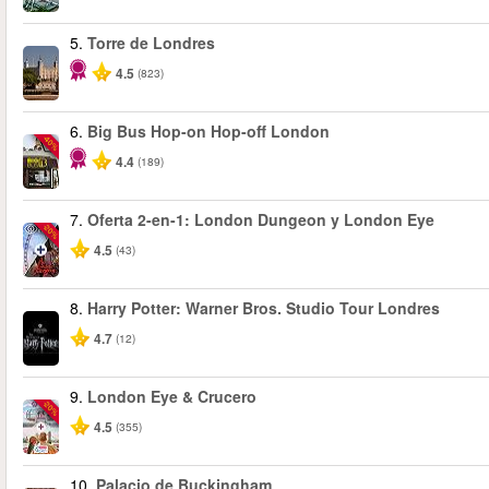
5.
Torre de Londres
4.5
(823)
6.
Big Bus Hop-on Hop-off London
-40%
4.4
(189)
7.
Oferta 2-en-1: London Dungeon y London Eye
-20%
4.5
(43)
8.
Harry Potter: Warner Bros. Studio Tour Londres
4.7
(12)
9.
London Eye & Crucero
-20%
4.5
(355)
10.
Palacio de Buckingham