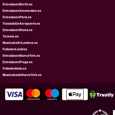
EntradasenBerlin.es
EntradasenAmsterdam.es
EntradasenParis.es
TrasladoDeAeropuerto.es
EntradasenRoma.es
Ticmate.es
MusicalesEnLondres.es
FutbolenLondres
EntradasenNuevaYork.es
EntradasenPraga.es
FutbolenItalia.es
MusicalesdeNuevaYork.es