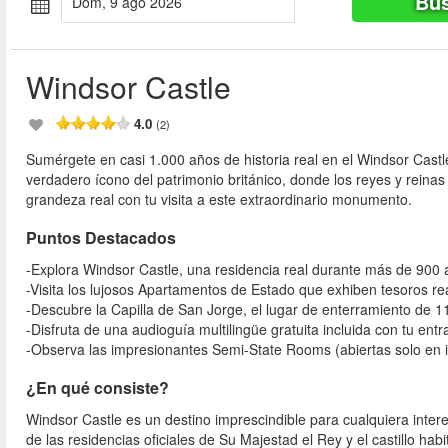
Bus
dom, 9 ago 2026
Windsor Castle
4.0
(2)
Sumérgete en casi 1.000 años de historia real en el Windsor Castl
verdadero ícono del patrimonio británico, donde los reyes y reina
grandeza real con tu visita a este extraordinario monumento.
Puntos Destacados
-Explora Windsor Castle, una residencia real durante más de 900
-Visita los lujosos Apartamentos de Estado que exhiben tesoros re
-Descubre la Capilla de San Jorge, el lugar de enterramiento de 11
-Disfruta de una audioguía multilingüe gratuita incluida con tu ent
-Observa las impresionantes Semi-State Rooms (abiertas solo en i
¿En qué consiste?
Windsor Castle es un destino imprescindible para cualquiera interes
de las residencias oficiales de Su Majestad el Rey y el castillo 