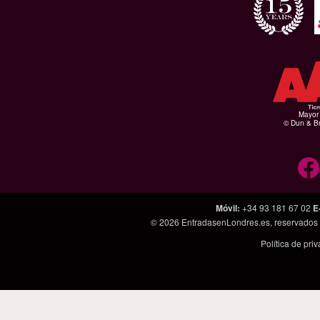
Mayor 
© Dun & Br
Móvil
:
+34 93 181 67 02
E
© 2026
EntradasenLondres.es
, reservados
Política de pri