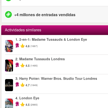
+4 millones de entradas vendidas
Actividades similares
1.
2-en-1: Madame Tussauds & London Eye
-40%
4.6
(1667)
2.
Madame Tussauds Londres
-25%
4.5
(1495)
3.
Harry Potter: Warner Bros. Studio Tour Londres
4.7
(1949)
4.
London Eye
-25%
4.5
(2965)