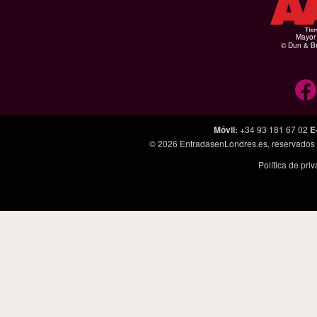
Mayor 
© Dun & Br
Móvil
:
+34 93 181 67 02
E
© 2026
EntradasenLondres.es
, reservados
Política de pri