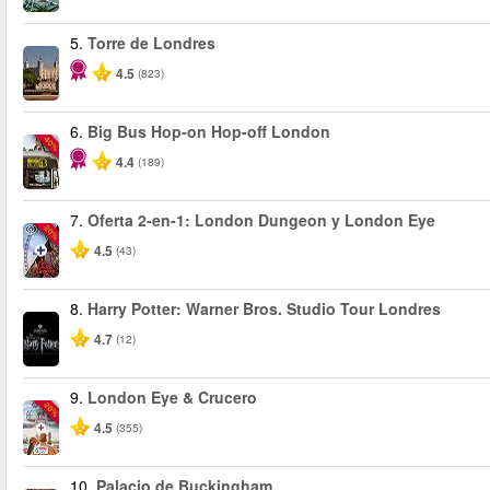
5.
Torre de Londres
4.5
(823)
6.
Big Bus Hop-on Hop-off London
-40%
4.4
(189)
7.
Oferta 2-en-1: London Dungeon y London Eye
-20%
4.5
(43)
8.
Harry Potter: Warner Bros. Studio Tour Londres
4.7
(12)
9.
London Eye & Crucero
-20%
4.5
(355)
10.
Palacio de Buckingham