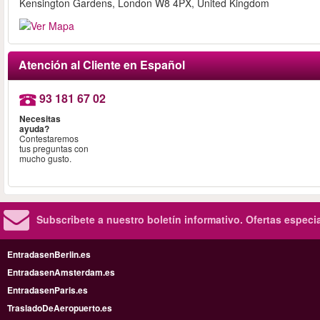
Kensington Gardens, London W8 4PX, United Kingdom
Atención al Cliente en Español
93 181 67 02
Necesitas
ayuda?
Contestaremos
tus preguntas con
mucho gusto.
Subscribete a nuestro boletín informativo.
Ofertas especi
EntradasenBerlin.es
EntradasenAmsterdam.es
EntradasenParis.es
TrasladoDeAeropuerto.es