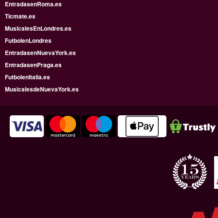
EntradasenRoma.es
Ticmate.es
MusicalesEnLondres.es
FutbolenLondres
EntradasenNuevaYork.es
EntradasenPraga.es
FutbolenItalia.es
MusicalesdeNuevaYork.es