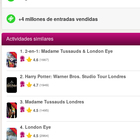
+4 millones de entradas vendidas
Actividades similares
1.
2-en-1: Madame Tussauds & London Eye
-40%
4.6
(1667)
2.
Harry Potter: Warner Bros. Studio Tour Londres
4.7
(1949)
3.
Madame Tussauds Londres
-25%
4.5
(1495)
4.
London Eye
-25%
4.5
(2964)