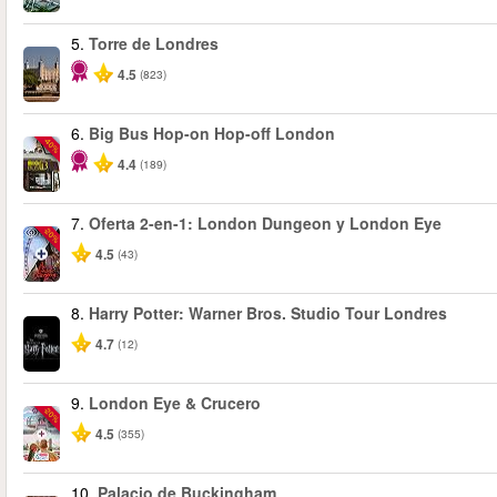
5.
Torre de Londres
4.5
(823)
6.
Big Bus Hop-on Hop-off London
-40%
4.4
(189)
7.
Oferta 2-en-1: London Dungeon y London Eye
-20%
4.5
(43)
8.
Harry Potter: Warner Bros. Studio Tour Londres
4.7
(12)
9.
London Eye & Crucero
-20%
4.5
(355)
10.
Palacio de Buckingham