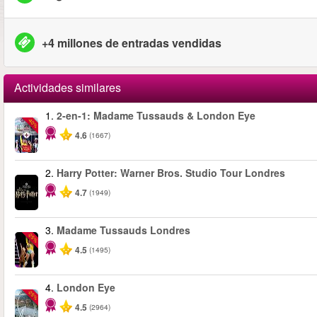
+4 millones de entradas vendidas
Actividades similares
1.
2-en-1: Madame Tussauds & London Eye
-40%
4.6
(1667)
2.
Harry Potter: Warner Bros. Studio Tour Londres
4.7
(1949)
3.
Madame Tussauds Londres
-25%
4.5
(1495)
4.
London Eye
-25%
4.5
(2964)