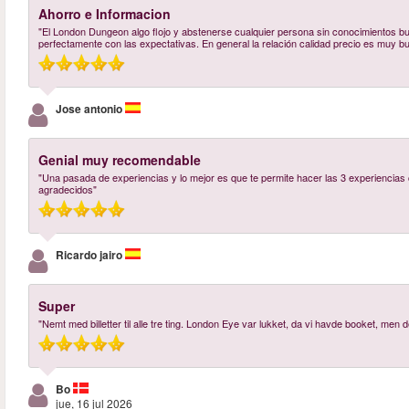
Ahorro e Informacion
"El London Dungeon algo flojo y abstenerse cualquier persona sin conocimientos b
perfectamente con las expectativas. En general la relación calidad precio es muy b
Jose antonio
Genial muy recomendable
"Una pasada de experiencias y lo mejor es que te permite hacer las 3 experiencias c
agradecidos"
Ricardo jairo
Super
"Nemt med billetter til alle tre ting. London Eye var lukket, da vi havde booket, me
Bo
jue, 16 jul 2026