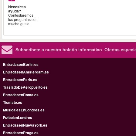
Necesitas
ayuda?
Contestaremos
tus preguntas con
mucho gusto.
Subscribete a nuestro boletín informativo.
Ofertas especi
EntradasenBerlin.es
EntradasenAmsterdam.es
EntradasenParis.es
TrasladoDeAeropuerto.es
EntradasenRoma.es
Ticmate.es
MusicalesEnLondres.es
FutbolenLondres
EntradasenNuevaYork.es
EntradasenPraga.es