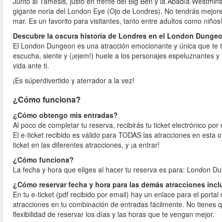
Junto al Támesis, justo en frente del Big Ben y la Abadía Westmin
gigante noria del London Eye (Ojo de Londres). No tendrás mejore
mar. Es un favorito para visitantes, tanto entre adultos como niños
Descubre la oscura historia de Londres en el London Dunge
El London Dungeon es una atracción emocionante y única que te tr
escucha, siente y (¡ejem!) huele a los personajes espeluznantes y 
vida ante ti.
¡Es súperdivertido y aterrador a la vez!
¿Cómo funciona?
¿Cómo obtengo mis entradas?
Al poco de completar tu reserva, recibirás tu ticket electrónico por
El e-ticket recibido es válido para TODAS las atracciones en est
ticket en las diferentes atracciones, y ¡a entrar!
¿Cómo funciona?
La fecha y hora que eliges al hacer tu reserva es para: London D
¿Cómo reservar fecha y hora para las demás atracciones incl
En tu e-ticket (pdf recibido por email) hay un enlace para el port
atracciones en tu combinación de entradas fácilmente. No tienes qu
flexibilidad de reservar los días y las horas que te vengan mejor.