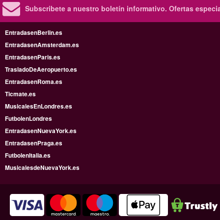
Subscribete a nuestro boletín informativo.
Ofertas especi
EntradasenBerlin.es
EntradasenAmsterdam.es
EntradasenParis.es
TrasladoDeAeropuerto.es
EntradasenRoma.es
Ticmate.es
MusicalesEnLondres.es
FutbolenLondres
EntradasenNuevaYork.es
EntradasenPraga.es
FutbolenItalia.es
MusicalesdeNuevaYork.es