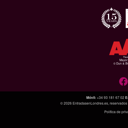
Mayor 
© Dun & Br
Móvil
:
+34 93 181 67 02
E
© 2026
EntradasenLondres.es
, reservados
Política de pri