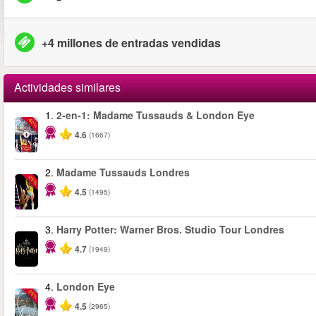
+4 millones de entradas vendidas
Actividades similares
1.
2-en-1: Madame Tussauds & London Eye
-40%
4.6
(1667)
2.
Madame Tussauds Londres
-25%
4.5
(1495)
3.
Harry Potter: Warner Bros. Studio Tour Londres
4.7
(1949)
4.
London Eye
-25%
4.5
(2965)