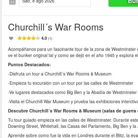
Bus
sáb, 8 ago 2026
Churchill´s War Rooms
4.0
(1)
Acompáñanos para un fascinante tour de la zona de Westminster e
ve el bunker original tal y como se dejó en el año 1945 y explora 
Puntos Destacados:
-Disfruta un tour a Churchill´s War Rooms & Museum
-Empieza tu excursión con un tour por las calles de Westminster
-Ve lugares destacados como Big Ben y la Abadía de Westminster
-Visita el Churchill War Museum y prueba las exhibiciones interctiv
Descubre Churchill´s War Rooms & Museum (salas de guerra d
Tu tour guiado empieza en las calles de Westminster. Durante es
Downing Street, Whitehall, las Casas del Parlamento, Big Ben y l
Aprende sobre como fue la vida en Londres durante el Blitz, la ev