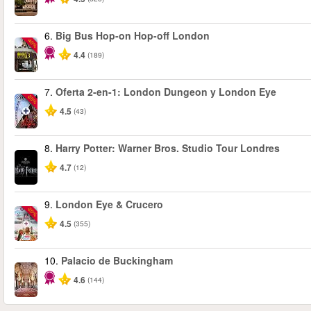
6.
Big Bus Hop-on Hop-off London
-40%
4.4
(189)
7.
Oferta 2-en-1: London Dungeon y London Eye
-20%
4.5
(43)
8.
Harry Potter: Warner Bros. Studio Tour Londres
4.7
(12)
9.
London Eye & Crucero
-20%
4.5
(355)
10.
Palacio de Buckingham
4.6
(144)