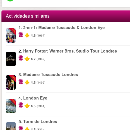
Actividades similares
1.
2-en-1: Madame Tussauds & London Eye
-40%
4.6
(1667)
2.
Harry Potter: Warner Bros. Studio Tour Londres
4.7
(1949)
3.
Madame Tussauds Londres
-25%
4.5
(1495)
4.
London Eye
-25%
4.5
(2964)
5.
Torre de Londres
4.5
(823)