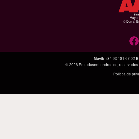
Mayor 
© Dun & Br
Móvil
:
+34 93 181 67 02
E
© 2026
EntradasenLondres.es
, reservados
Política de pri