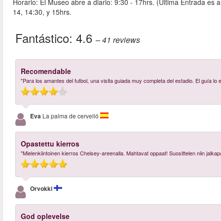
Horario: El Museo abre a diario: 9:30 - 17hrs. (Ultima Entrada es a
14, 14:30, y 15hrs.
Fantástico:
4.6
– 41
reviews
Recomendable
"Para los amantes del futbol, una visita guiada muy completa del estadio. El guía l
Eva
La palma de cervelló
Opastettu kierros
"Mielenkiintoinen kierros Chelsey-areenalla. Mahtavat oppaat! Suosittelen niin jalkapal
Orvokki
God oplevelse