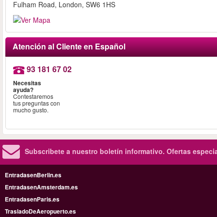
Fulham Road, London, SW6 1HS
Atención al Cliente en Español
93 181 67 02
Necesitas
ayuda?
Contestaremos
tus preguntas con
mucho gusto.
Subscribete a nuestro boletín informativo.
Ofertas especi
EntradasenBerlin.es
EntradasenAmsterdam.es
EntradasenParis.es
TrasladoDeAeropuerto.es