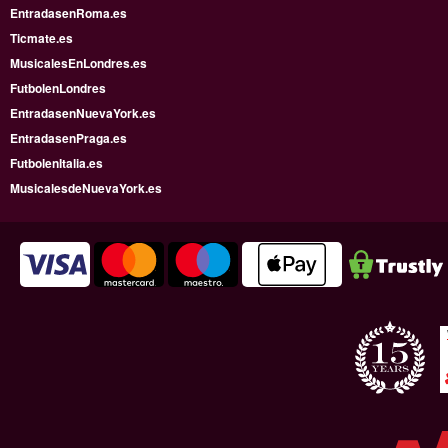
EntradasenRoma.es
Ticmate.es
MusicalesEnLondres.es
FutbolenLondres
EntradasenNuevaYork.es
EntradasenPraga.es
FutbolenItalia.es
MusicalesdeNuevaYork.es