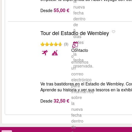
la
nueva
55,00 €
Desde
fecha
dentro
de
5
Tour del Estadio de Wembley
días
antes
(3)
de
Contacto
la
o
fecha
envíenos
reservada.
un
correo
electrónico
Ve tras bastidores en el Estadio de Wembley. Co
para
Aprende su historia y ver sus tesoros en la exhib
informarnos
sobre
32,50 €
Desde
la
nueva
fecha
dentro
de