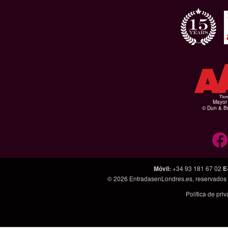
Mayor 
© Dun & Br
Móvil
:
+34 93 181 67 02
E
© 2026
EntradasenLondres.es
, reservados
Política de pri