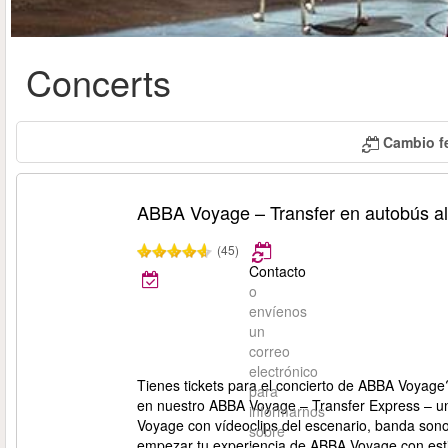
Concerts
Cambio f
ABBA Voyage – Transfer en autobús a
(45)
Contacto
o
envíenos
un
correo
electrónico
Tienes tickets para el concierto de ABBA Voyag
para
en nuestro ABBA Voyage – Transfer Express – un 
informarnos
Voyage con vídeoclips del escenario, banda sono
sobre
empezar tu experiencia de ABBA Voyage con esti