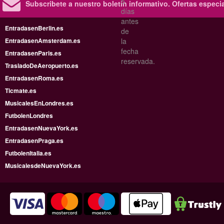
5
Subscribete a nuestro boletín informativo.
Ofertas especi
días
antes
EntradasenBerlin.es
de
EntradasenAmsterdam.es
la
fecha
EntradasenParis.es
reservada.
TrasladoDeAeropuerto.es
EntradasenRoma.es
Ticmate.es
MusicalesEnLondres.es
FutbolenLondres
EntradasenNuevaYork.es
EntradasenPraga.es
FutbolenItalia.es
MusicalesdeNuevaYork.es