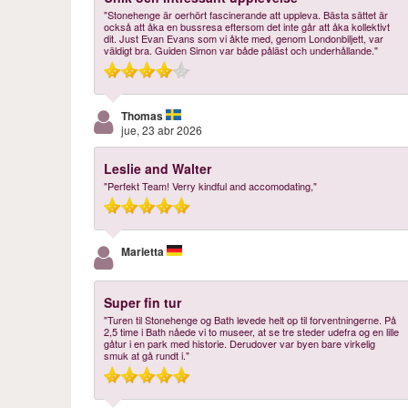
"Stonehenge är oerhört fascinerande att uppleva. Bästa sättet är
också att åka en bussresa eftersom det inte går att åka kollektivt
dit. Just Evan Evans som vi åkte med, genom Londonbiljett, var
väldigt bra. Guiden Simon var både påläst och underhållande."
Thomas
jue, 23 abr 2026
Leslie and Walter
"Perfekt Team! Verry kindful and accomodating,"
Marietta
Super fin tur
"Turen til Stonehenge og Bath levede helt op til forventningerne. På
2,5 time i Bath nåede vi to museer, at se tre steder udefra og en lille
gåtur i en park med historie. Derudover var byen bare virkelig
smuk at gå rundt i."