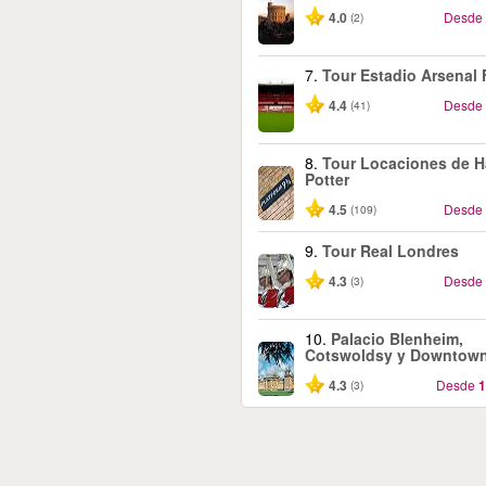
4.0
Desde
(2)
7.
Tour Estadio Arsenal
4.4
Desde
(41)
8.
Tour Locaciones de H
Potter
4.5
Desde
(109)
9.
Tour Real Londres
4.3
Desde
(3)
10.
Palacio Blenheim,
Cotswoldsy y Downtow
4.3
Desde
1
(3)