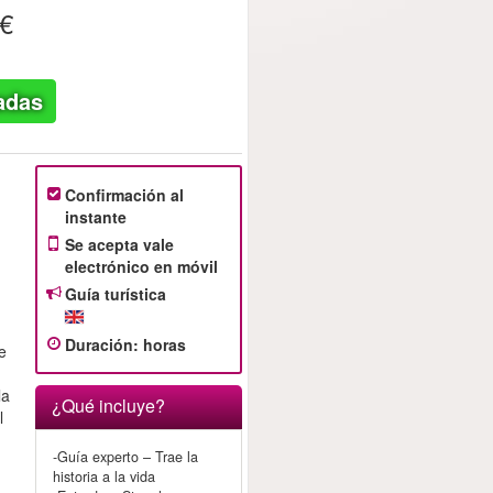
€
adas
Confirmación al
instante
Se acepta vale
electrónico en móvil
Guía turística
Duración
:
horas
e
la
¿Qué incluye?
l
-Guía experto – Trae la
historia a la vida