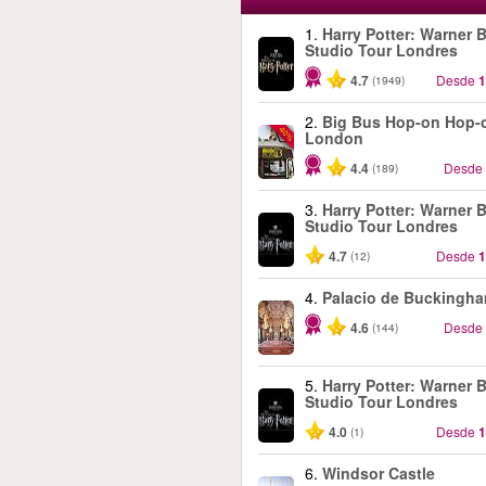
1.
Harry Potter: Warner B
Studio Tour Londres
4.7
Desde
1
(1949)
2.
Big Bus Hop-on Hop-o
-40%
London
4.4
Desde
(189)
3.
Harry Potter: Warner B
Studio Tour Londres
4.7
Desde
1
(12)
4.
Palacio de Buckingh
4.6
Desde
(144)
5.
Harry Potter: Warner B
Studio Tour Londres
4.0
Desde
1
(1)
6.
Windsor Castle