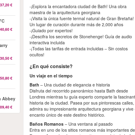
37,20 €
-¡Explora la encantadora ciudad de Bath! Una obra
maestra de la arquitectura georgiana
-¡Visita la única fuente termal natural de Gran Bretaña!
 FC
Un lugar de curación durante más de 2,000 años
40,60 €
-¡Guiado por expertos!
-¡Descifra los secretos de Stonehenge! Guía de audio
interactiva incluida
arry
-¡Todas las tarifas de entrada incluidas – Sin costos
ocultos!
30,50 €
¿En qué consiste?
Un viaje en el tiempo
50,80 €
Bath
– Una ciudad de elegancia e historia
Disfruta del recorrido panorámico hasta Bath desde
Londres mientras tu guía experto comparte la fascinan
n Abbey
historia de la ciudad. Pasea por sus pintorescas calles,
09,40 €
admira su impresionante arquitectura georgiana y vive 
encanto único de este destino histórico.
Baños Romanos
– Una ventana al pasado
Entra en uno de los sitios romanos más importantes d