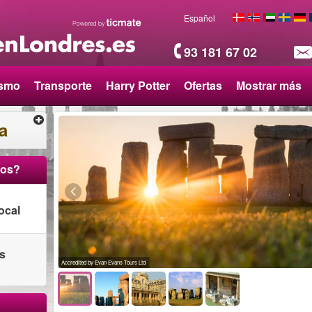
Español
93 181 67 02
ismo
Transporte
Harry Potter
Ofertas
Mostrar más
a
ros?
ocal
as
Accredited by Evan Evans Tours Ltd