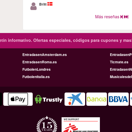
Britt
Más reseñas
tín informativo.
Ofertas especiales, códigos para cupones y mas
EntradasenAmsterdam.es
EntradasenP
EntradasenRoma.es
Ticmate.es
FutbolenLondres
EntradasenN
FutbolenItalia.es
Musicalesde
WE SUPPORT