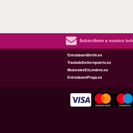
Subscribete a nuestro bole
EntradasenBerlin.es
TrasladoDeAeropuerto.es
MusicalesEnLondres.es
EntradasenPraga.es