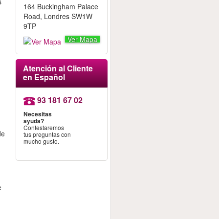
s
164 Buckingham Palace
Road, Londres SW1W
9TP
Ver Mapa
Atención al Cliente
en Español
93 181 67 02
Necesitas
ayuda?
Contestaremos
de
tus preguntas con
mucho gusto.
e