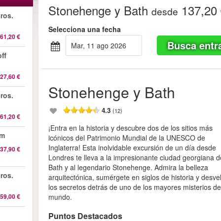
Stonehenge y Bath
137,20 
desde
ros.
Selecciona una fecha
61,20 €
Busca entr
mar, 11 ago 2026
ff
27,60 €
Stonehenge y Bath
ros.
4.3
(12)
61,20 €
¡Entra en la historia y descubre dos de los sitios más
am
icónicos del Patrimonio Mundial de la UNESCO de
Inglaterra! Esta inolvidable excursión de un día desde
37,90 €
Londres te lleva a la impresionante ciudad georgiana d
Bath y al legendario Stonehenge. Admira la belleza
ros.
arquitectónica, sumérgete en siglos de historia y desve
los secretos detrás de uno de los mayores misterios de
59,00 €
mundo.
Puntos Destacados